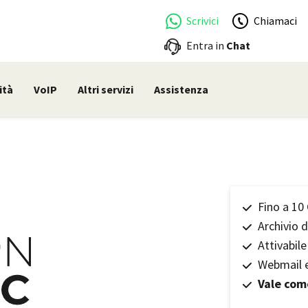
Scrivici
Chiamaci
Entra in
Chat
ità
VoIP
Altri servizi
Assistenza
Fino a 10
Archivio 
Attivabil
Webmail e
Vale com