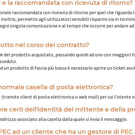
C e la raccomandata con ricevuta di ritorno?
nale raccomandata con ricevuta di ritorno per quel che riguarda la p
inoltre, permette agli utilizzatori sensibili risparmi sia in termin
su ogni singola comunicazione e al tempo che occorre per andare ad
dotto nel corso del contratto?
e del prodotto acquistato, passando quindi ad uno con maggiori funz
osseduto.
ad un prodotto di fascia più bassa è necessario aprire un ticket a
 normale casella di posta elettronica?
tramite client di posta elettronica o web mail) per cui l'utente non 
e certi dell'identità del mittente e della 
ndirizzo associato alla casella dalla quale si invia il messaggio.
PEC ad un cliente che ha un gestore di PEC 