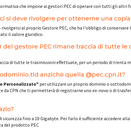
rmativa che impone ai gestori PEC di operare con tutti gli altri fo
ci si deve rivolgere per ottenerne una copia v
ò rivolgersi al proprio Gestore PEC, che ha l'obbligo di conservare 
to il valore giuridico.
del gestore PEC rimane traccia di tutte le o
ccia di tutte le trasmissioni effettuate, per un periodo di trenta m
iodominio.tld anziché quella @pec.cpn.it?
o Personalizzato"
per utilizzare un proprio dominio o sottodomi
te da CPN che ti permetterà di registrarne uno ex-novo o di trasfe
azio?
i sicurezza fino a 10 Gigabyte. Per farlo è sufficiente accedere alla
nza del prodotto PEC