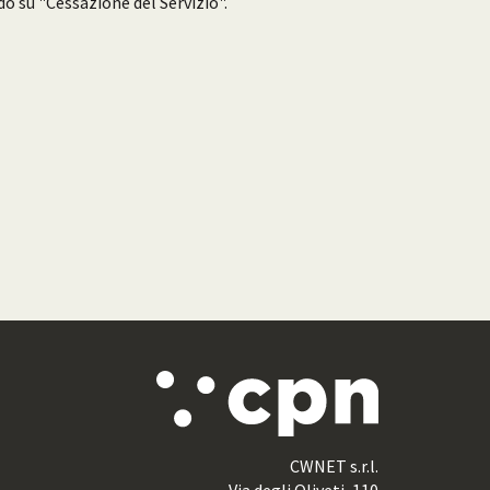
do su "Cessazione del Servizio".
CWNET s.r.l.