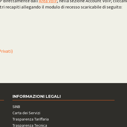
IP direttamente dall'
Area VoIP
, nella sezione Account VoIP, cliccan
i recapiti allegando il modulo di recesso scaricabile di seguito:
rivati)
INFORMAZIONI LEGALI
SINB
Carta dei Servizi
Trasparenza Tariffaria
Trasparenza Tecnica