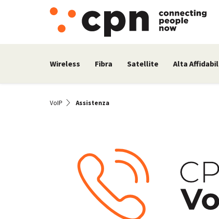
Wireless
Fibra
Satellite
Alta Affidabil
VoIP
Assistenza