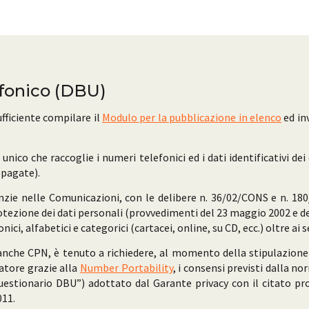
efonico (DBU)
ufficiente compilare il
Modulo per la pubblicazione in elenco
ed inv
nico che raccoglie i numeri telefonici ed i dati identificativi dei c
epagate).
nzie nelle Comunicazioni, con le delibere n. 36/02/CONS e n. 180/
protezione dei dati personali (provvedimenti del 23 maggio 2002 e de
nici, alfabetici e categorici (cartacei, online, su CD, ecc.) oltre ai
anche CPN, è tenuto a richiedere, al momento della stipulazione d
atore grazie alla
Number Portability
, i consensi previsti dalla n
 Questionario DBU”) adottato dal Garante privacy con il citato 
011.