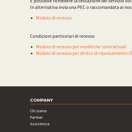
È possibile richiedere la cessazione del servizio Vo
In alternativa invia una PEC o raccomandata ai nostr
Modulo di recesso
Condizioni particolari di recesso
Modulo di recesso per modifiche contrattuali
Modulo di recesso per diritto di ripensamento (P
COMPANY
Chi siamo
Partner
Assistenza