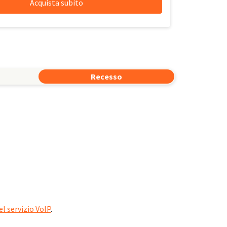
Recesso
l servizio VoIP
.