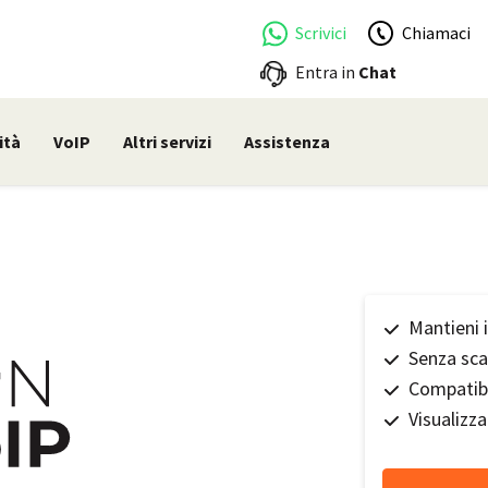
Scrivici
Chiamaci
Entra in
Chat
ità
VoIP
Altri servizi
Assistenza
Mantieni 
Senza sca
Compatibi
Visualizz