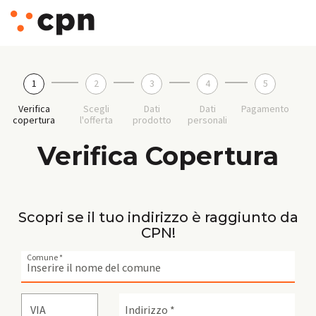
1
2
3
4
5
Verifica
Scegli
Dati
Dati
Pagamento
copertura
l'offerta
prodotto
personali
Verifica Copertura
Scopri se il tuo indirizzo è raggiunto da
CPN!
Comune *
VIA
Indirizzo *