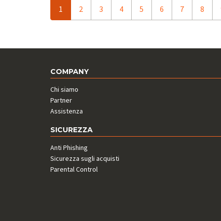
1
2
3
4
5
6
7
8
COMPANY
Chi siamo
Partner
Assistenza
SICUREZZA
Anti Phishing
Sicurezza sugli acquisti
Parental Control