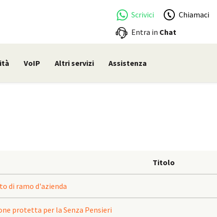
Scrivici
Chiamaci
Entra in
Chat
ità
VoIP
Altri servizi
Assistenza
Titolo
sto di ramo d'azienda
ione protetta per la Senza Pensieri