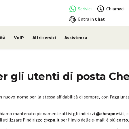
Scrivici
Chiamaci
Entra in
Chat
ità
VoIP
Altri servizi
Assistenza
 gli utenti di posta Ch
un nuovo nome per la stessa affidabilità di sempre, con l’aggiunt
biamo mantenuto pienamente attivi gli indirizzi
@cheapnet.i
t, 
i utilizzare l’indirizzo
@cpn.it
per l’invio delle e-mail: è più
corto