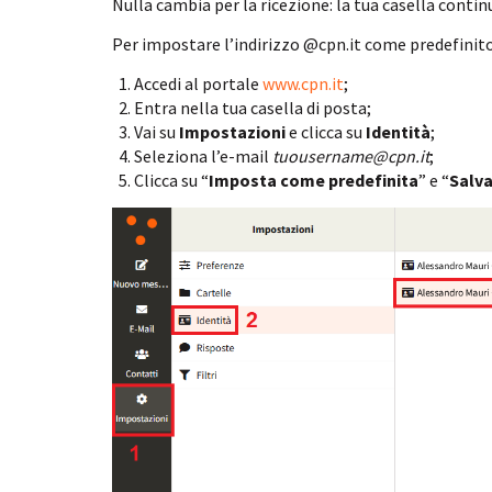
Nulla cambia per la ricezione: la tua casella continu
Per impostare l’indirizzo @cpn.it come predefinito 
Accedi al portale
www.cpn.it
;
Entra nella tua casella di posta;
Vai su
Impostazioni
e clicca su
Identità
;
Seleziona l’e-mail
tuousername@cpn.it
;
Clicca su “
Imposta come predefinita
” e “
Salv