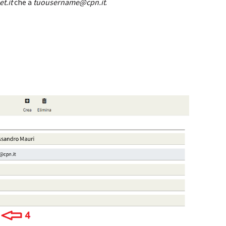
t.it
che a
tuousername@cpn.it
.