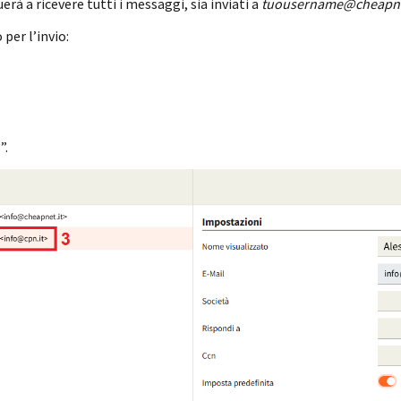
erà a ricevere tutti i messaggi, sia inviati a
tuousername@cheapne
per l’invio:
a
”.