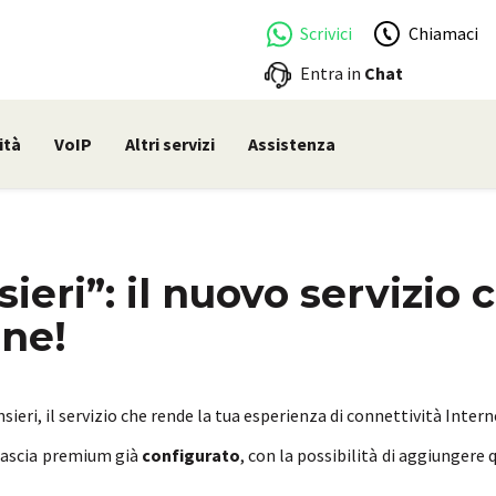
Scrivici
Chiamaci
Entra in
Chat
ità
VoIP
Altri servizi
Assistenza
eri”: il nuovo servizio c
ne!
ieri, il servizio che rende la tua esperienza di connettività Inter
 fascia premium già
configurato
, con la possibilità di aggiungere